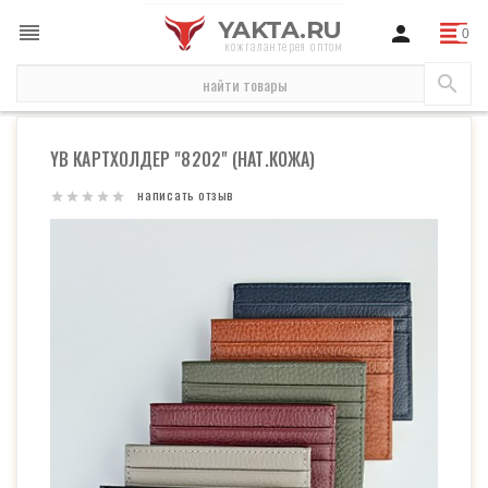
YAKTA.RU
кожгалантерея оптом
новинки
YB Картхолдер "8202" (нат.кожа)
YB КАРТХОЛДЕР "8202" (НАТ.КОЖА)
написать отзыв