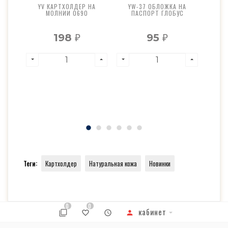
КА
YV КАРТХОЛДЕР НА
YW-37 ОБЛОЖКА НА
YS 
МОЛНИИ 0690
ПАСПОРТ ГЛОБУС
55
198
95
₽
₽
Теги:
Картхолдер
Натуральная кожа
Новинки
0
0
кабинет