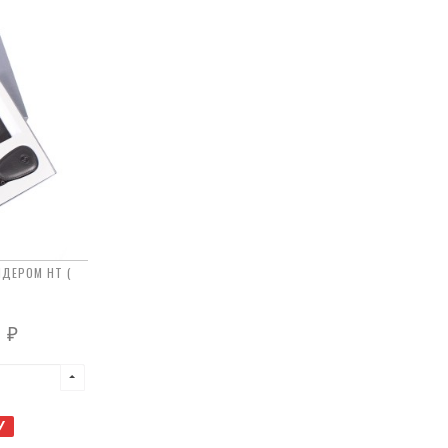
ЛДЕРОМ HT (
0
₽
У