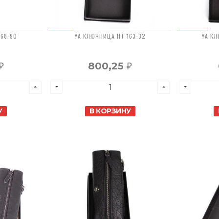
168-90
YA КЛЮЧНИЦА HT 163-32
YA КЛ
800,25
₽
₽
У
В КОРЗИНУ