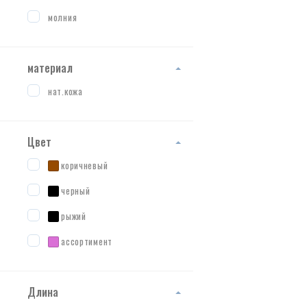
молния
материал
нат.кожа
Цвет
коричневый
черный
рыжий
ассортимент
Длина