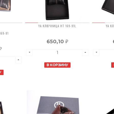
YA КЛЮЧНИЦА HT 169-91L
YA К
69-91
650,10
₽
₽
В КОРЗИНУ
У