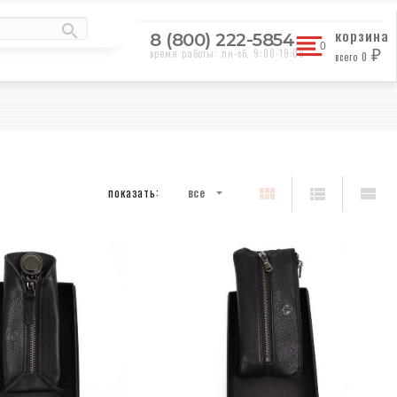
корзина
8 (800) 222-5854
время работы: пн-сб, 9:00-19:00
всего
0
₽
показать:
все