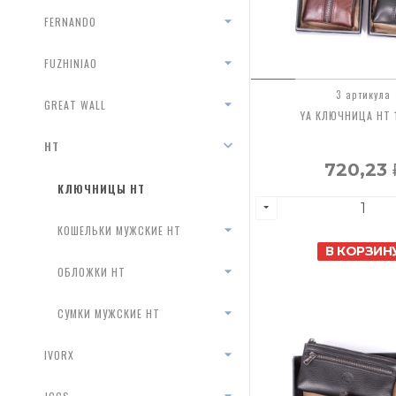
FERNANDO
FUZHINIAO
3 артикула
GREAT WALL
YA КЛЮЧНИЦА HT 1
HT
720,23
КЛЮЧНИЦЫ HT
КОШЕЛЬКИ МУЖСКИЕ HT
В КОРЗИН
ОБЛОЖКИ HT
СУМКИ МУЖСКИЕ HT
IVORX