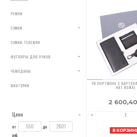
РЕМНИ
СУМКИ
СУМКИ-ТЕЛЕЖКИ
ФУТЛЯРЫ ДЛЯ ОЧКОВ
ЧЕМОДАНЫ
YK ПОРТМОНЕ С КАРТХО
ШКАТУЛКИ
НАТ.КОЖА)
2 600,4
Цена
от
до
В КОРЗИН
руб.