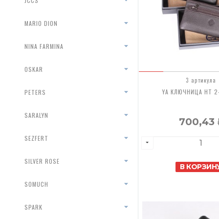
JCCS
MARIO DION
NINA FARMINA
OSKAR
3 артикула
YA КЛЮЧНИЦА HT 2
PETERS
SARALYN
700,43
SEZFERT
SILVER ROSE
В КОРЗИН
SOMUCH
SPARK