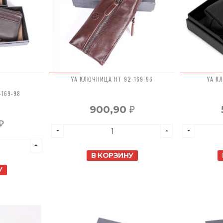
YA КЛЮЧНИЦА HT 92-169-96
YA К
-169-98
900,90
₽
₽
В КОРЗИНУ
У