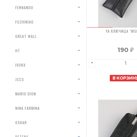
FERNANDO
FUZHINIAO
YA КЛЮЧИЦА "MS
GREAT WALL
190
HT
₽
IVORX
В КОРЗИН
JCCS
MARIO DION
NINA FARMINA
OSKAR
PETERS