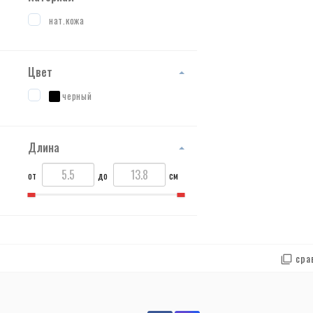
нат.кожа
Цвет
черный
Длина
от
до
см
сра