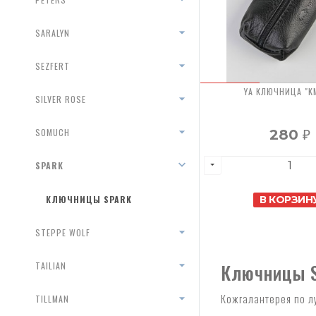
SARALYN
SEZFERT
YA КЛЮЧНИЦА "K
SILVER ROSE
SOMUCH
280
₽
SPARK
КЛЮЧНИЦЫ SPARK
В КОРЗИН
STEPPE WOLF
Ключницы S
TAILIAN
Кожгалантерея по л
TILLMAN