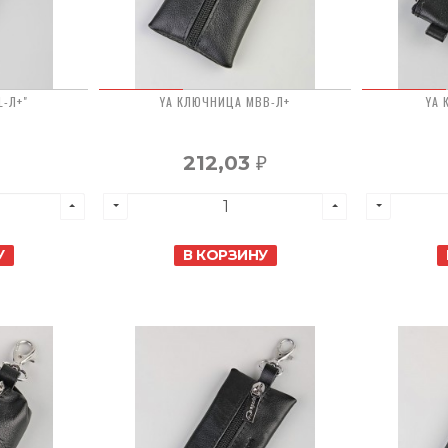
L-Л+"
YA КЛЮЧНИЦА MBB-Л+
YA 
212,03
₽
У
В КОРЗИНУ