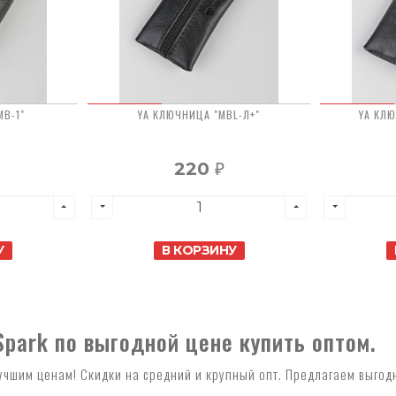
MB-1"
YA КЛЮЧНИЦА "MBL-Л+"
YA КЛ
220
₽
У
В КОРЗИНУ
park по выгодной цене купить оптом.
учшим ценам! Скидки на средний и крупный опт. Предлагаем выгод