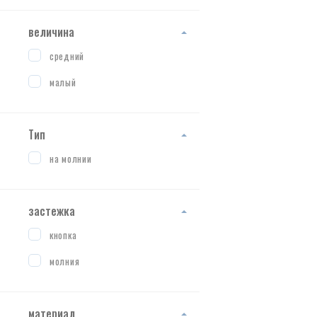
величина
средний
малый
Тип
на молнии
застежка
кнопка
молния
материал