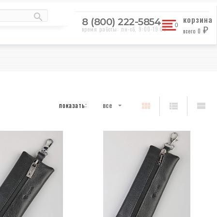
корзина
8 (800) 222-5854
время работы: пн-сб, 9:00-19:00
всего
0
₽
показать:
все