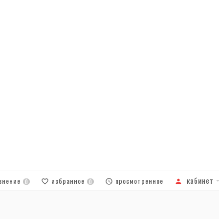
кабинет
внение
избранное
просмотренное
0
0