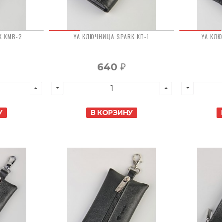
K KMB-2
YA КЛЮЧНИЦА SPARK KП-1
YA КЛ
640
₽
У
В КОРЗИНУ