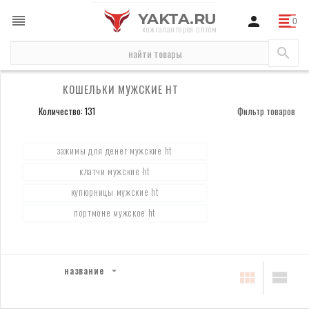
YAKTA.RU
кожгалантерея оптом
бренды
HT
кошельки мужские HT
КОШЕЛЬКИ МУЖСКИЕ HT
Количество: 131
Фильтр товаров
зажимы для денег мужские ht
клатчи мужские ht
купюрницы мужские ht
портмоне мужское ht
название