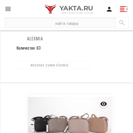
YAKTA.RU
кожгалантерея оптом
бренды
AlexMia
ALEXMIA
Количество: 63
женские сумки alexmia