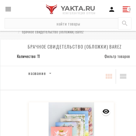
YAKTA.RU
кожгалантерея оптом
бренды
Barez
обложки Barez
брачное свидетельство (обложки) Barez
БРАЧНОЕ СВИДЕТЕЛЬСТВО (ОБЛОЖКИ) BAREZ
Количество: 11
Фильтр товаров
название