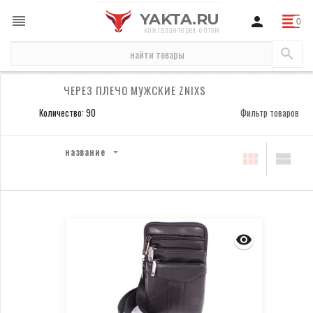
YAKTA.RU
кожгалантерея оптом
бренды
Znixs
сумки мужские Znixs
через плечо мужские Znixs
ЧЕРЕЗ ПЛЕЧО МУЖСКИЕ ZNIXS
Количество: 90
Фильтр товаров
название