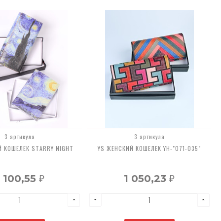
3 артикула
3 артикула
Й КОШЕЛЕК STARRY NIGHT
YS ЖЕНСКИЙ КОШЕЛЕК YH-"071-035"
1 100,55
1 050,23
₽
₽