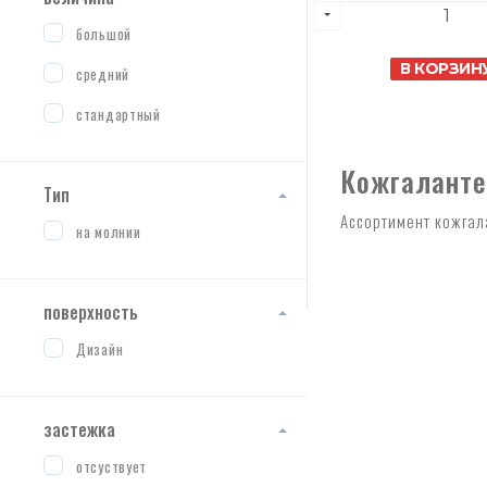
большой
В КОРЗИН
средний
стандартный
Кожгалантер
Тип
Ассортимент кожгал
на молнии
поверхность
Дизайн
застежка
отсуствует