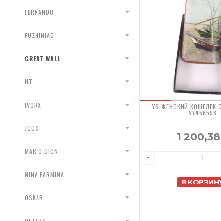
FERNANDO
FUZHINIAO
GREAT WALL
HT
IVORX
YS ЖЕНСКИЙ КОШЕЛЕК 
VY456598
JCCS
1 200,3
MARIO DION
NINA FARMINA
В КОРЗИН
OSKAR
PETERS