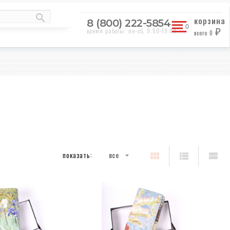
корзина
8 (800) 222-5854
время работы: пн-сб, 9:00-19:00
всего
0
₽
показать:
все