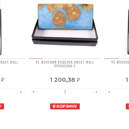
GREAT WALL
YS ЖЕНСКИЙ КОШЕЛЕК GREAT WALL
YS ЖЕНСК
VY456588A-3
8
1 200,38
1
₽
₽
У
В КОРЗИНУ