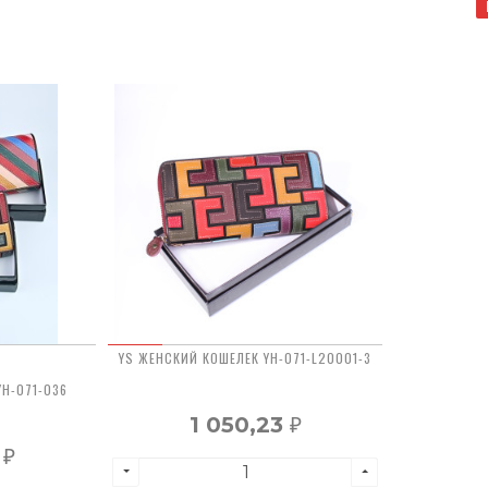
YS ЖЕНСКИЙ КОШЕЛЕК YH-071-L20001-3
YH-071-036
1 050,23
₽
3
₽