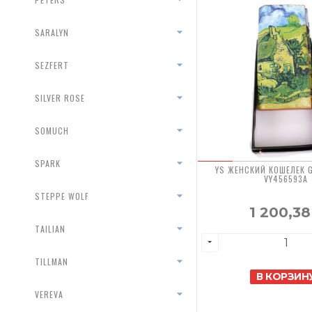
SARALYN
SEZFERT
SILVER ROSE
SOMUCH
SPARK
YS ЖЕНСКИЙ КОШЕЛЕК 
VY456593A
STEPPE WOLF
1 200,3
TAILIAN
TILLMAN
В КОРЗИН
VEREVA