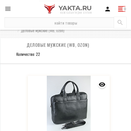
YAKTA.RU
кожгалантерея оптом
для маркетплейсов
сумки (WB, Ozon)
сумки мужские (WB, Ozon)
Деловые мужские (WB, Ozon)
ДЕЛОВЫЕ МУЖСКИЕ (WB, OZON)
Количество: 22