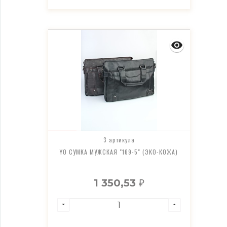
3 артикула
YO СУМКА МУЖСКАЯ "169-5" (ЭКО-КОЖА)
1 350,53
₽