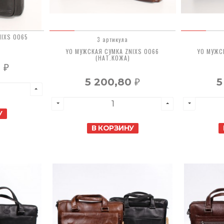
NIXS 0065
3 артикула
YO МУЖСКАЯ СУМКА ZNIXS 0066
YO МУЖС
(НАТ.КОЖА)
0
₽
5 200,80
5
₽
У
В КОРЗИНУ