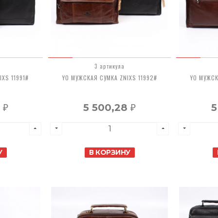
3 артикула
XS 11991#
YO МУЖСКАЯ СУМКА ZNIXS 11992#
YO МУЖСК
8
5 500,28
5
₽
₽
У
В КОРЗИНУ