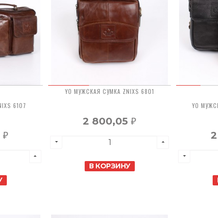
YO МУЖСКАЯ СУМКА ZNIXS 6801
IXS 6107
YO МУЖС
2 800,05
₽
8
2
₽
В КОРЗИНУ
У