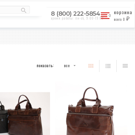
корзина
8 (800) 222-5854
время работы: пн-сб, 9:00-19:00
всего
0
₽
показать:
все