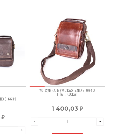
YO СУМКА МУЖСКАЯ ZNIXS 6640
(НАТ.КОЖА)
NIXS 6639
1 400,03
₽
3
₽