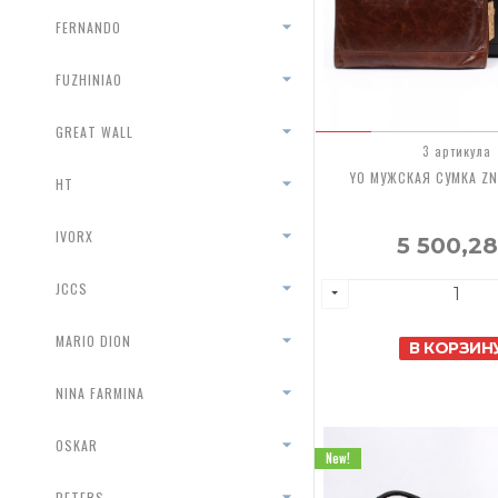
FERNANDO
FUZHINIAO
GREAT WALL
3 артикула
YO МУЖСКАЯ СУМКА ZNI
HT
IVORX
5 500,2
JCCS
MARIO DION
В КОРЗИН
NINA FARMINA
OSKAR
New!
PETERS