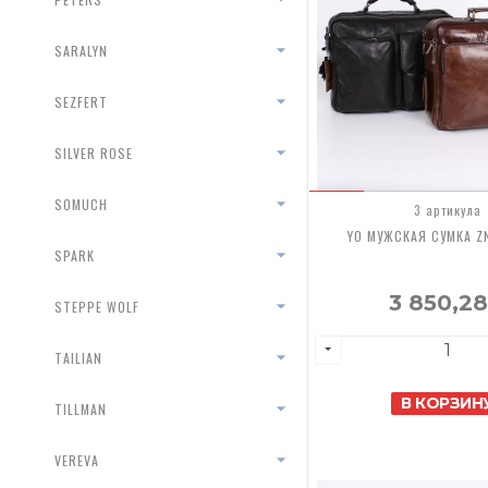
SARALYN
SEZFERT
SILVER ROSE
SOMUCH
3 артикула
YO МУЖСКАЯ СУМКА ZN
SPARK
3 850,2
STEPPE WOLF
TAILIAN
В КОРЗИН
TILLMAN
VEREVA