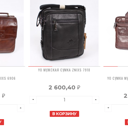
YO МУЖСКАЯ СУМКА ZNIXS 7918
NIXS 6906
YO СУМКА М
2 600,40
₽
5
2
₽
В КОРЗИНУ
У