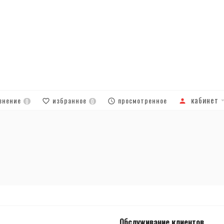
кабинет
внение
избранное
просмотренное
0
0
Обслуживание клиентов