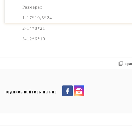
Размеры:
1-17*10,5*24
2-14*8*21
3-12*6*19
сра
YH Косметичка-матрешка 77005-1
подписывайтесь на нас