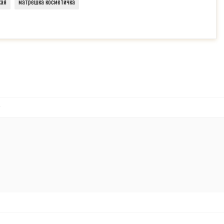
кая
матрешка косметичка
В КОРЗИНУ
950,40
₽
800,25
₽