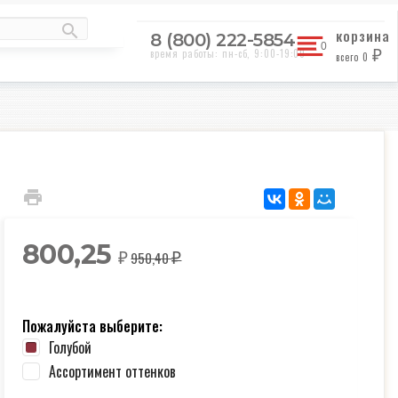
корзина
8 (800) 222-5854
время работы: пн-сб, 9:00-19:00
всего
0
₽
800,25
950,40
₽
₽
Пожалуйста выберите:
Голубой
Ассортимент оттенков