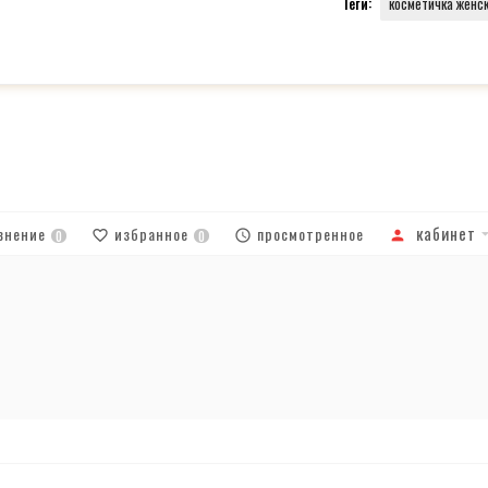
Теги:
косметичка женс
кабинет
внение
избранное
просмотренное
0
0