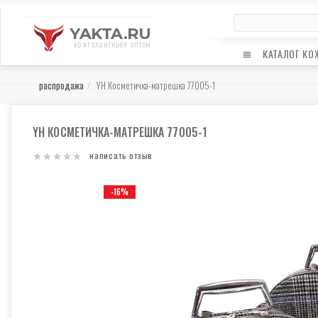
YAKTA.RU
кожгалантерея оптом
КАТАЛОГ КО
распродажа
YH Косметичка-матрешка 77005-1
YH КОСМЕТИЧКА-МАТРЕШКА 77005-1
написать отзыв
-16%