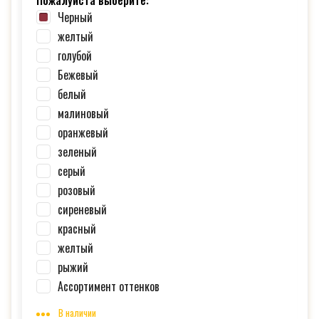
Пожалуйста выберите:
Черный
желтый
голубой
Бежевый
белый
малиновый
оранжевый
зеленый
серый
розовый
сиреневый
красный
желтый
рыжий
Ассортимент оттенков
В наличии