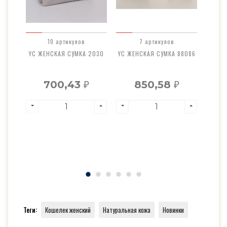
10 артикулов
7 артикулов
ПУСКА
YC ЖЕНСКАЯ СУМКА 2030
YC ЖЕНСКАЯ СУМКА 88086
YA К
9
700,43
850,58
₽
₽
Теги:
Кошелек женский
Натуральная кожа
Новинки