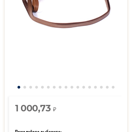
1 000,73
₽