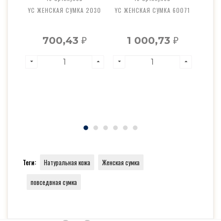
7922"
YC ЖЕНСКАЯ СУМКА 2030
YC ЖЕНСКАЯ СУМКА 60071
YA К
700,43
1 000,73
₽
₽
₽
Теги:
Натуральная кожа
Женская сумка
повседвная сумка