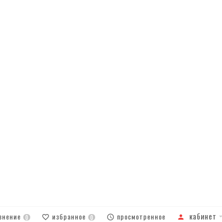
кабинет
внение
избранное
просмотренное
0
0