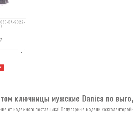
1083-DA-S022-
)
₽
У
птом ключницы мужские Danica по выго
ие от надежного поставщика! Популярные модели кожгалантерейн