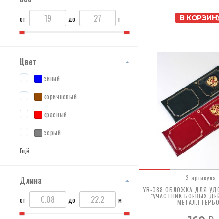
В КОРЗИН
от
до
г
Цвет
синий
коричневый
красный
серый
Ещё
3 артикула
Длина
YR-088 ОБЛОЖКА ДЛЯ УД
"УЧАСТНИК БОЕВЫХ ДЕ
от
до
м
МЕТАЛЛ ГЕРБ