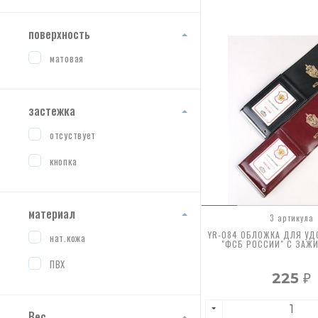
поверхность
матовая
застежка
отсуствует
кнопка
материал
3 артикула
YR-084 ОБЛОЖКА ДЛЯ УД
нат.кожа
"ФСБ РОССИИ" С ЗАЖИ
ПВХ
225
₽
Вес