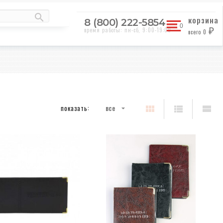
корзина
8 (800) 222-5854
время работы: пн-сб, 9:00-19:00
всего
0
₽
показать:
все