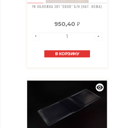
YK ОБЛОЖКА 3В1 "080B" Б/Н (НАТ. КОЖА)
950,40
₽
В КОРЗИНУ