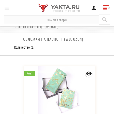
YAKTA.RU
кожгалантерея оптом
для маркетплейсов
обложки (WB, Ozon)
обложки на паспорт (WB, Ozon)
ОБЛОЖКИ НА ПАСПОРТ (WB, OZON)
Количество: 27
New!