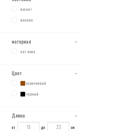
магнит
молния
материал
нат.кожа
Цвет
коричневый
черный
Длина
от
до
см