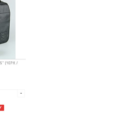
" (ЧЕРН./
У