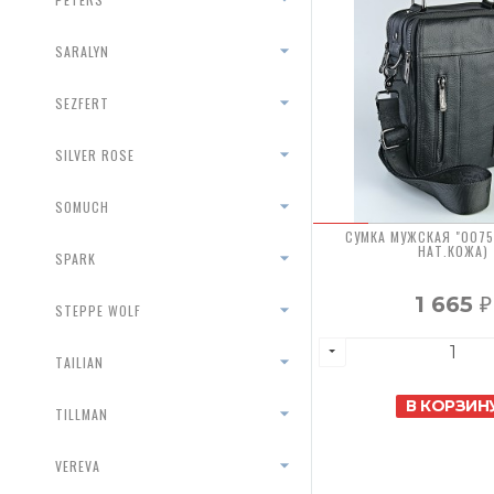
SARALYN
SEZFERT
SILVER ROSE
SOMUCH
СУМКА МУЖСКАЯ "0075S
НАТ.КОЖА)
SPARK
1 665
₽
STEPPE WOLF
TAILIAN
В КОРЗИН
TILLMAN
VEREVA