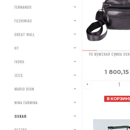
FERNANDO
FUZHINIAO
GREAT WALL
HT
YO МУЖСКАЯ СУМКА OSK
IVORX
1 800,1
JCCS
MARIO DION
В КОРЗИН
NINA FARMINA
OSKAR
PETERS