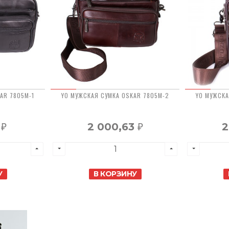
AR 7805M-1
YO МУЖСКАЯ СУМКА OSKAR 7805M-2
YO МУЖСКА
5
2 000,63
2
₽
₽
У
В КОРЗИНУ