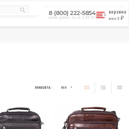
корзина
8 (800) 222-5854
время работы: пн-сб, 9:00-19:00
всего
0
₽
показать:
все