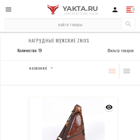
YAKTA.RU
кожгалантерея оптом
бренды
Znixs
сумки мужские Znixs
нагрудные мужские Znixs
НАГРУДНЫЕ МУЖСКИЕ ZNIXS
Количество: 19
Фильтр товаров
название