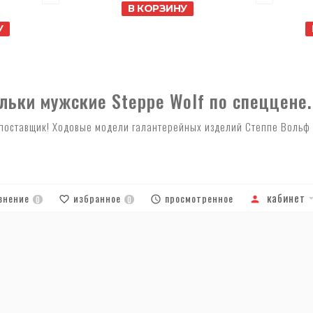
В КОРЗИНУ
У
льки мужские Steppe Wolf по спеццене.
оставщик! Ходовые модели галантерейных изделий Степпе Вольф по
кабинет
внение
избранное
просмотренное
0
0