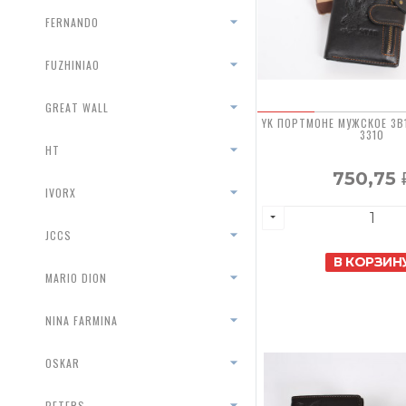
FERNANDO
FUZHINIAO
GREAT WALL
YK ПОРТМОНЕ МУЖСКОЕ 3В
3310
HT
750,75
IVORX
JCCS
В КОРЗИН
MARIO DION
NINA FARMINA
OSKAR
PETERS