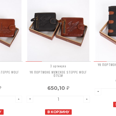
YK ПОРТМО
3 артикула
STEPPE WOLF
YK ПОРТМОНЕ МУЖСКОЕ STEPPE WOLF
0753#
650,10
₽
₽
У
В КОРЗИНУ