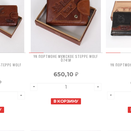
YK ПОРТМОНЕ МУЖСКОЕ STEPPE WOLF
0741#
STEPPE WOLF
YK ПОРТМО
650,10
₽
₽
В КОРЗИНУ
У