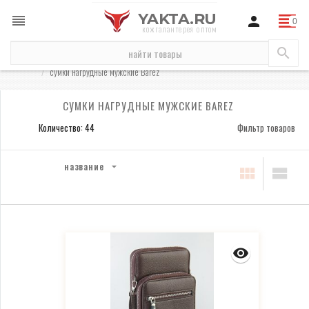
YAKTA.RU
кожгалантерея оптом
бренды
Barez
сумки Barez
сумки мужские Barez
сумки нагрудные мужские Barez
СУМКИ НАГРУДНЫЕ МУЖСКИЕ BAREZ
Количество: 44
Фильтр товаров
название